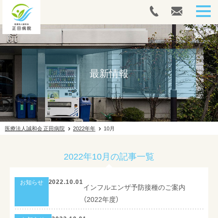
HOME
人間ドック・健康診断
最新情報
内視鏡
外来案内
医療法人誠和会 正田病院
2022年年
10月
入院案内
2022年10月の記事一覧
往診案内
リハビリテーション
2022.10.01
お知らせ
インフルエンザ予防接種のご案内
（2022年度）
ドクターズコスメ