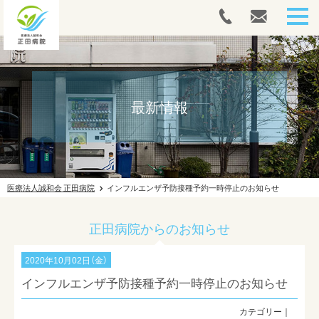
HOME
人間ドック・健康診断
最新情報
内視鏡
外来案内
医療法人誠和会 正田病院
インフルエンザ予防接種予約一時停止のお知らせ
入院案内
正田病院からのお知らせ
往診案内
2020年10月02日（金）
リハビリテーション
インフルエンザ予防接種予約一時停止のお知らせ
ドクターズコスメ