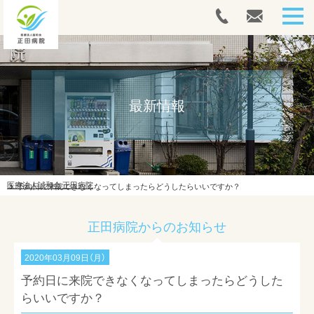
HOME
人間ドック・健康診断
最新情報
内視鏡
外来案内
医療法人誠和会 正田病院
予約日に来院できなくなってしまったらどうしたらいいですか？
入院案内
正田病院からのお知らせ
往診案内
リハビリテーション
2020年03月09日（月）
予約日に来院できなくなってしまったらどうした
ドクターズコスメ
らいいですか？