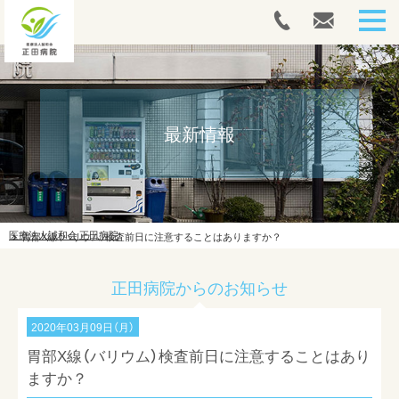
HOME
人間ドック・健康診断
最新情報
内視鏡
外来案内
医療法人誠和会 正田病院
胃部X線（バリウム）検査前日に注意することはありますか？
入院案内
正田病院からのお知らせ
往診案内
リハビリテーション
2020年03月09日（月）
胃部X線（バリウム）検査前日に注意することはあり
ドクターズコスメ
ますか？