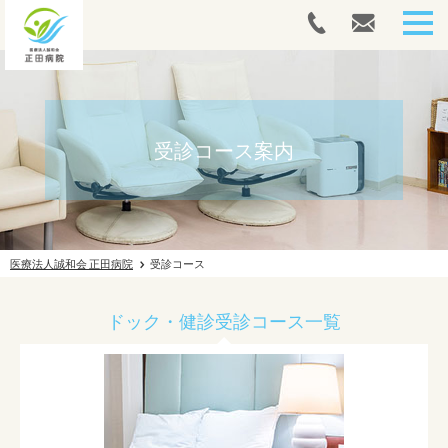
HOME
人間ドック・健康診断
受診コース案内
内視鏡
外来案内
医療法人誠和会 正田病院
受診コース
入院案内
ドック・健診受診コース一覧
往診案内
リハビリテーション
ドクターズコスメ