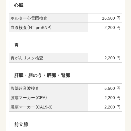
心臓
ホルター心電図検査
16,500
円
血液検査（NT-proBNP）
2,200
円
胃
胃がんリスク検査
2,200
円
肝臓・胆のう・膵臓・腎臓
腹部超音波検査
5,500
円
腫瘍マーカー（CEA）
2,200
円
腫瘍マーカー（CA19-9）
2,200
円
前立腺