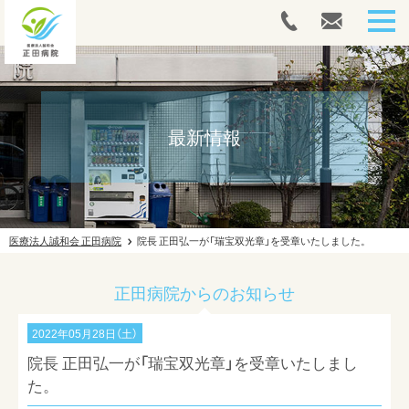
HOME
人間ドック・健康診断
最新情報
内視鏡
外来案内
医療法人誠和会 正田病院
院長 正田弘一が「瑞宝双光章」を受章いたしました。
入院案内
正田病院からのお知らせ
往診案内
2022年05月28日（土）
リハビリテーション
院長 正田弘一が「瑞宝双光章」を受章いたしまし
ドクターズコスメ
た。