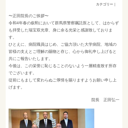
最新情報
〜正田院長のご挨拶〜
採用情報
令和4年春の叙勲において群馬県警察嘱託医として、はからず
お問い合わせ
も拝受した瑞宝双光章、身に余る光栄と感謝致しておりま
す。
ひとえに、病院職員はじめ、ご協力頂いた大学病院、地域の
皆様の支えとご理解の賜物と存じ、心から御礼申し上げると
共にご報告いたします。
今後は、この栄誉に恥じることのないよう一層精進致す所存
でございます。
従前にもまして変わらぬご厚情を賜りますようお願い申し上
げます。
院長 正田弘一