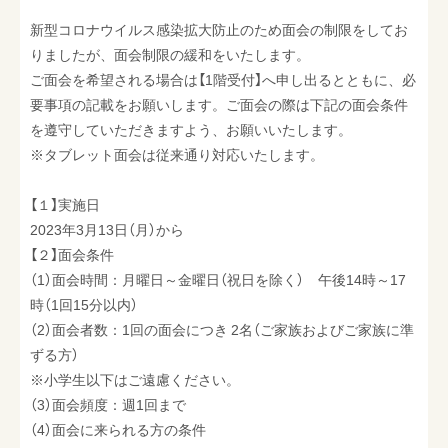
最新情報
新型コロナウイルス感染拡大防止のため面会の制限をしてお
りましたが、面会制限の緩和をいたします。
採用情報
ご面会を希望される場合は【1階受付】へ申し出るとともに、必
お問い合わせ
要事項の記載をお願いします。ご面会の際は下記の面会条件
を遵守していただきますよう、お願いいたします。
※タブレット面会は従来通り対応いたします。
【１】実施日
2023年3月13日（月）から
【２】面会条件
（1）面会時間：月曜日～金曜日（祝日を除く） 午後14時～17
時（1回15分以内）
（2）面会者数：1回の面会につき 2名（ご家族およびご家族に準
ずる方）
※小学生以下はご遠慮ください。
（3）面会頻度：週1回まで
（4）面会に来られる方の条件