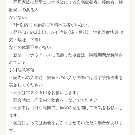
・同居家族に新型コロナ感染による自宅療養者、接触者、接
触疑いのある人
がいない。
・7日以内に同居者に体調不良者がいない。
・発熱（37.5℃以上）、かぜ症状（咳・鼻汁）、消化器症状（吐き
気・嘔吐・下痢）
などの体調不良がない。
・新型コロナウイルスに感染した場合は、隔離期間が解除さ
れている。
【３】注意事項
・院内への入館時、病室への出入りの際には必ず手指消毒を
実施してください
・面会はマスク着用をお願いします。
・面会時は、病室内で飲食をしないでください。
・面会中は可能な範囲で、病室の窓を開けて換気をお願いし
ます。
・容態によっては面会をお断りさせていただく場合がありま
す。