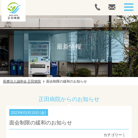
HOME
人間ドック・健康診断
最新情報
内視鏡
外来案内
医療法人誠和会 正田病院
面会制限の緩和のお知らせ
入院案内
正田病院からのお知らせ
往診案内
2023年03月10日（金）
リハビリテーション
面会制限の緩和のお知らせ
ドクターズコスメ