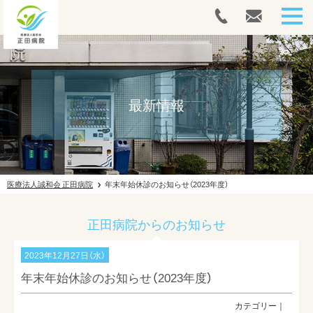
HOME
人間ドック・健康診断
最新情報
内視鏡
外来案内
医療法人誠和会 正田病院
年末年始休診のお知らせ（2023年度）
入院案内
正田病院からのお知らせ
往診案内
2023年12月27日（水）
リハビリテーション
年末年始休診のお知らせ（2023年度）
ドクターズコスメ