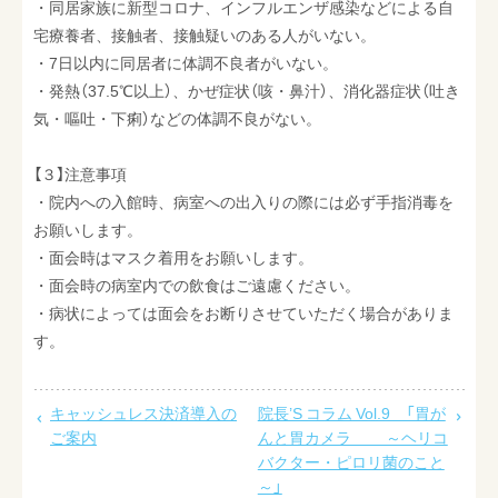
・同居家族に新型コロナ、インフルエンザ感染などによる自
宅療養者、接触者、接触疑いのある人がいない。
・7日以内に同居者に体調不良者がいない。
・発熱（37.5℃以上）、かぜ症状（咳・鼻汁）、消化器症状（吐き
気・嘔吐・下痢）などの体調不良がない。
【３】注意事項
・院内への入館時、病室への出入りの際には必ず手指消毒を
お願いします。
・面会時はマスク着用をお願いします。
・面会時の病室内での飲食はご遠慮ください。
・病状によっては面会をお断りさせていただく場合がありま
す。
キャッシュレス決済導入の
院長’S コラム Vol.9 「胃が
ご案内
んと胃カメラ ～ヘリコ
バクター・ピロリ菌のこと
～」