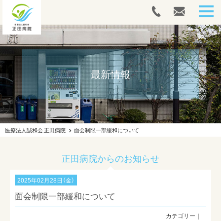
HOME
人間ドック・健康診断
最新情報
内視鏡
外来案内
医療法人誠和会 正田病院
面会制限一部緩和について
入院案内
正田病院からのお知らせ
往診案内
2025年02月28日（金）
リハビリテーション
面会制限一部緩和について
ドクターズコスメ